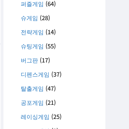
퍼즐게임
(64)
슈게임
(28)
전략게임
(14)
슈팅게임
(55)
버그판
(17)
디펜스게임
(37)
탈출게임
(47)
공포게임
(21)
레이싱게임
(25)