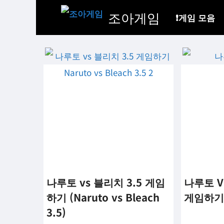
컨
조아게임
❗게임 모음
텐
츠
로
건
너
뛰
기
나루토 vs 블리치 3.5 게임
나루토 V
하기 (Naruto vs Bleach
게임하
3.5)