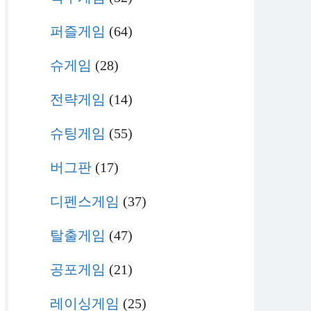
퍼즐게임
(64)
슈게임
(28)
전략게임
(14)
슈팅게임
(55)
버그판
(17)
디펜스게임
(37)
탈출게임
(47)
공포게임
(21)
레이싱게임
(25)