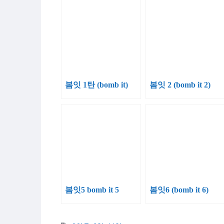
봄잇 1탄 (bomb it)
봄잇 2 (bomb it 2)
봄잇5 bomb it 5
봄잇6 (bomb it 6)