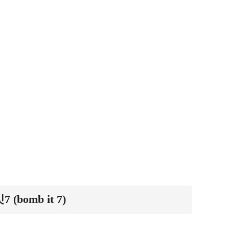
 (bomb it 7)