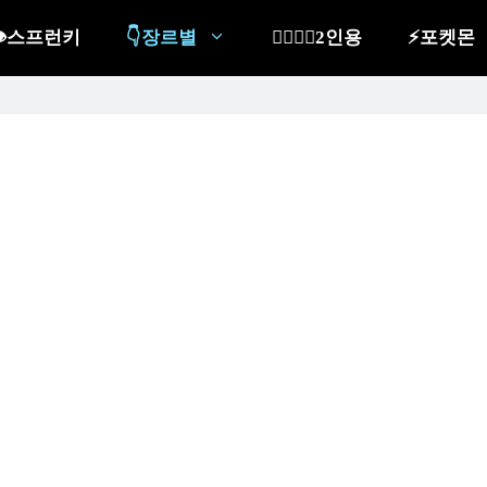
👁스프런키
👇장르별
👨‍❤️‍💋‍👨2인용
⚡포켓몬