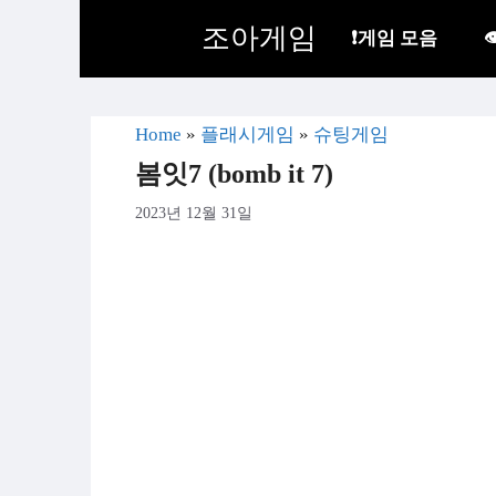
컨
조아게임
❗게임 모음
텐
츠
로
Home
»
플래시게임
»
슈팅게임
건
봄잇7 (bomb it 7)
너
2023년 12월 31일
뛰
기