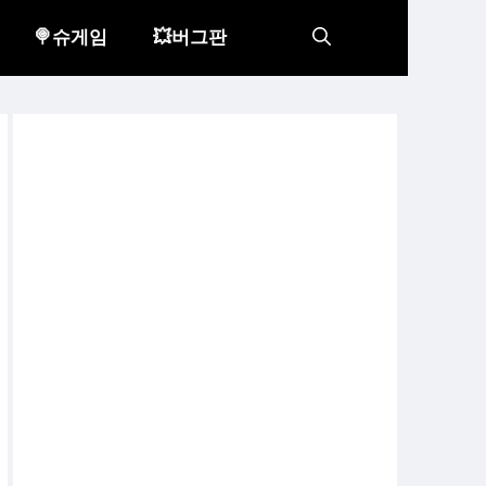
🍭슈게임
💥버그판