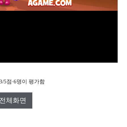
3/5점·6명이 평가함
전체화면