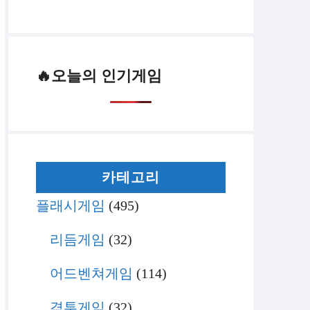
🔥오늘의 인기게임
카테고리
플래시게임
(495)
리듬게임
(32)
어드벤쳐게임
(114)
격투게임
(32)