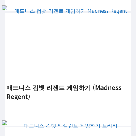
매드니스 컴뱃 리젠트 게임하기 (Madness
Regent)