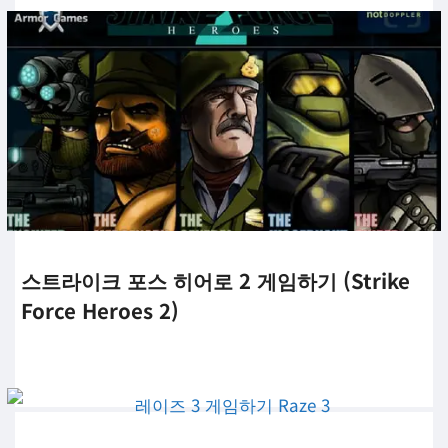
스트라이크 포스 히어로 2 게임하기 (Strike
Force Heroes 2)