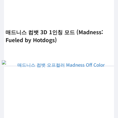
매드니스 컴뱃 3D 1인칭 모드 (Madness:
Fueled by Hotdogs)