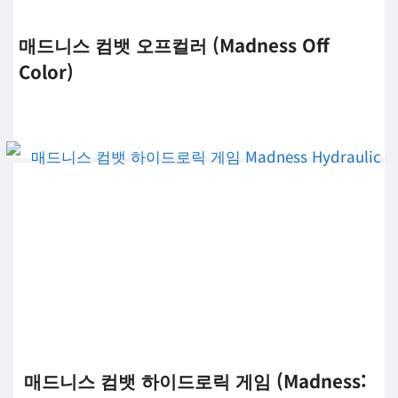
매드니스 컴뱃 오프컬러 (Madness Off
Color)
매드니스 컴뱃 하이드로릭 게임 (Madness: