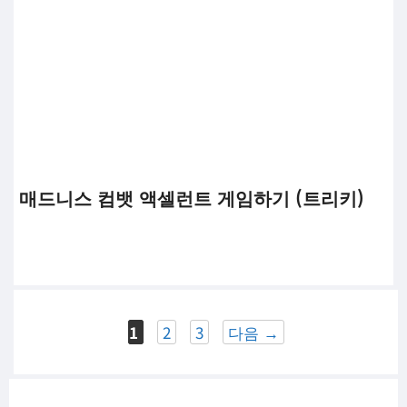
매드니스 컴뱃 액셀런트 게임하기 (트리키)
페
페
페
1
2
3
다음
→
이
이
이
지
지
지