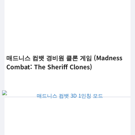
매드니스 컴뱃 경비원 클론 게임 (Madness
Combat: The Sheriff Clones)