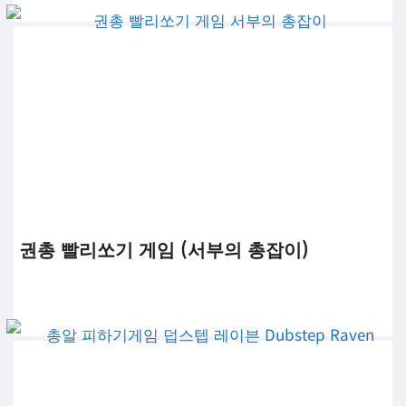
권총 빨리쏘기 게임 (서부의 총잡이)