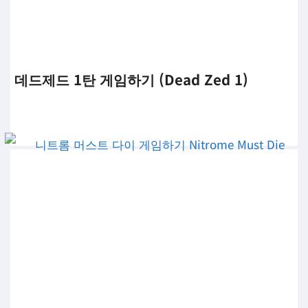
데드제드 1탄 게임하기 (Dead Zed 1)