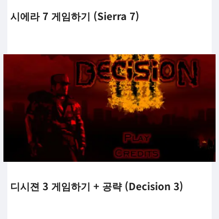
시에라 7 게임하기 (Sierra 7)
디시젼 3 게임하기 + 공략 (Decision 3)