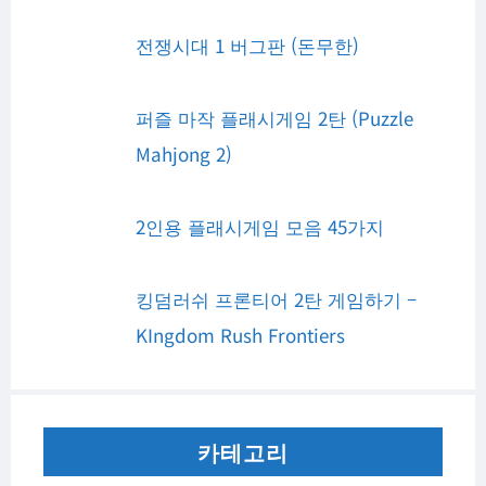
전쟁시대 1 버그판 (돈무한)
퍼즐 마작 플래시게임 2탄 (Puzzle
Mahjong 2)
2인용 플래시게임 모음 45가지
킹덤러쉬 프론티어 2탄 게임하기 –
KIngdom Rush Frontiers
카테고리