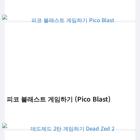
피코 블래스트 게임하기 (Pico Blast)