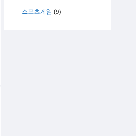
스포츠게임
(9)