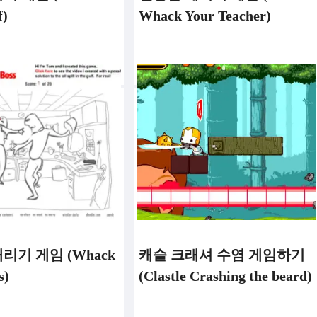
f)
Whack Your Teacher)
리기 게임 (Whack
캐슬 크래셔 수염 게임하기
s)
(Clastle Crashing the beard)