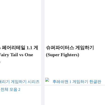
s 페어리테일 1.1 게
슈퍼파이터스 게임하기
iry Tail vs One
(Super Fighters)
)