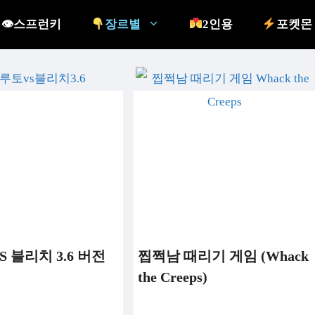
👁스프런키
장르별
2인용
포켓몬
S 블리치 3.6 버전
찝쩍남 때리기 게임 (Whack
기
the Creeps)