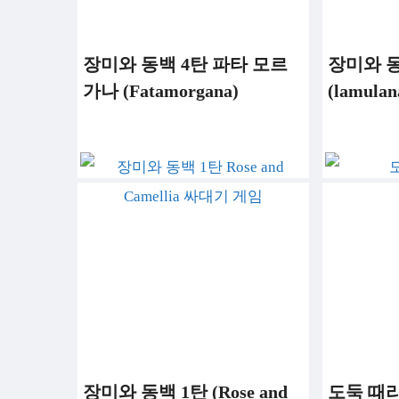
장미와 동백 4탄 파타 모르
장미와 
가나 (Fatamorgana)
(lamulan
장미와 동백 1탄 (Rose and
도둑 때리