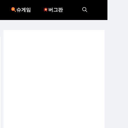
슈게임
버그판