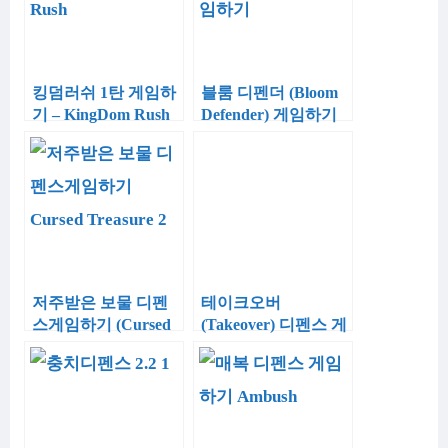
킹덤러쉬 1탄 게임하
블룸 디펜더 (Bloom
기 – KingDom Rush
Defender) 게임하기
저주받은 보물 디펜
테이크오버
스게임하기 (Cursed
(Takeover) 디펜스 게
Treasure 2)
임