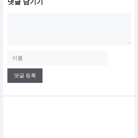
댓글 남기기
댓
글
이
름