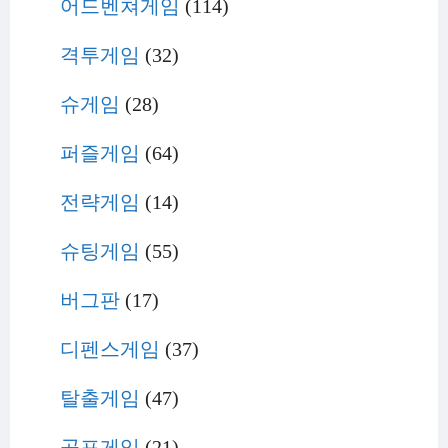
어드벤쳐게임
(114)
격투게임
(32)
슈게임
(28)
퍼즐게임
(64)
전략게임
(14)
슈팅게임
(55)
버그판
(17)
디펜스게임
(37)
탈출게임
(47)
공포게임
(21)