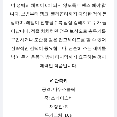
며 성벽의 체력이 0이 되지 않도록 디펜스 해야 합
니다. 보병부터 탱크, 헬리콥터까지 다양한 적이 등
장하며, 레벨이 진행될수록 점점 강해지고 수가 늘
어납니다. 적을 처치하면 얻은 보상으로 총무기를
구입하거나 조준경 같은 업그레이드를 할 수 있어
전략적인 선택이 중요합니다. 단순히 쏘는 재미를
넘어 무기 운용과 방어 타이밍까지 요구하는 것이
매력인 작품입니다.
✔ 단축키
공격: 마우스클릭
줌: 스페이스바
재장전: R
무기교체: D, F