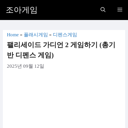
컨
조아게임
Me
텐
츠
로
Home
»
플래시게임
»
디펜스게임
건
팰리세이드 가디언 2 게임하기 (총기
너
반 디펜스 게임)
뛰
2025년 09월 12일
기