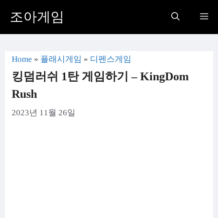
컨
조아게임
Me
텐
츠
로
Home
»
플래시게임
»
디펜스게임
건
킹덤러쉬 1탄 게임하기 – KingDom
너
Rush
뛰
2023년 11월 26일
기