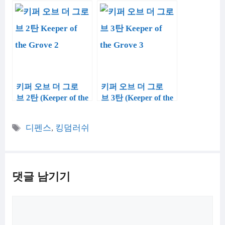
키퍼 오브 더 그로
키퍼 오브 더 그로
브 2탄 (Keeper of the
브 3탄 (Keeper of the
Grove 2)
Grove 3)
태
디펜스
,
킹덤러쉬
그
댓글 남기기
댓
글