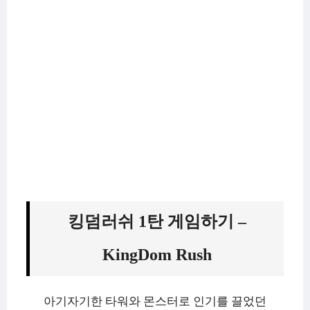
킹덤러쉬 1탄 게임하기 –
KingDom Rush
아기자기한 타워와 몬스터로 인기를 끌었던