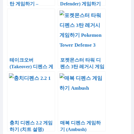
탄 게임하기 –
Defender) 게임하기
KIngdom Rush
Frontiers
테이크오버
포켓몬스터 타워 디
(Takeover) 디펜스 게
펜스 3탄 레거시 게임
임
하기 (Pokemon
Tower Defense 3)
충치 디펜스 2.2 게임
매복 디펜스 게임하
하기 (치트 설명)
기 (Ambush)