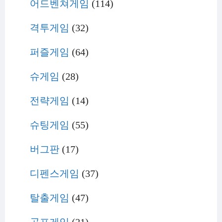
어드벤쳐게임
(114)
격투게임
(32)
퍼즐게임
(64)
슈게임
(28)
전략게임
(14)
슈팅게임
(55)
버그판
(17)
디펜스게임
(37)
탈출게임
(47)