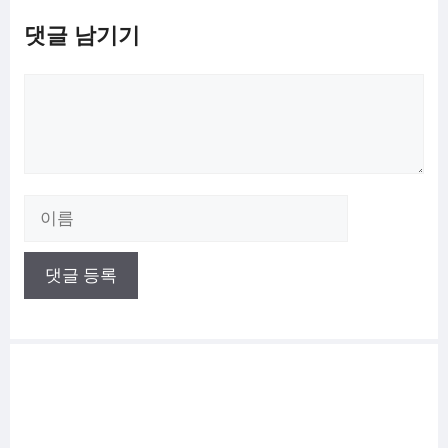
댓글 남기기
댓
글
이
름