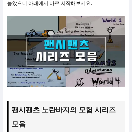
놓았으니 아래에서 바로 시작해보세요.
팬시팬츠 노란바지의 모험 시리즈
모음