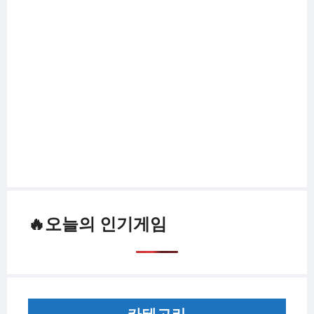
🔥오늘의 인기게임
카테고리