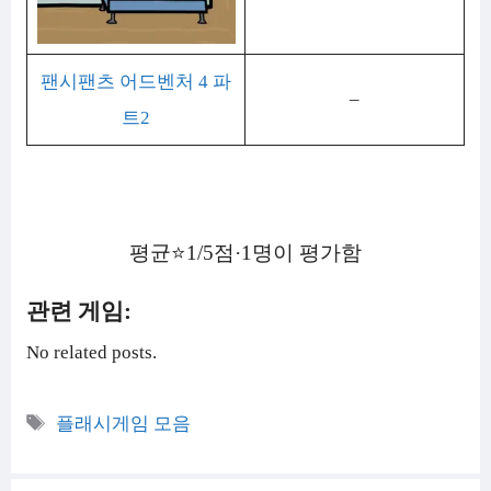
팬시팬츠 어드벤처 4 파
–
트2
평균⭐1/5점·1명이 평가함
관련 게임:
No related posts.
태
플래시게임 모음
그