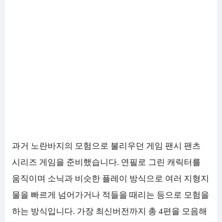
과거 노란바지의 모험으로 불리우던 게임 팬시 팬츠
시리즈 게임을 준비했습니다. 연필로 그린 캐릭터를
움직이며 소닉과 비슷한 플레이 방식으로 여러 지형지
물을 빠르게 넘어가거나 적들을 때리는 등으로 모험을
하는 방식입니다. 가장 최신버전까지 총 4편을 모음해