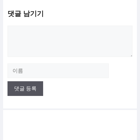
댓글 남기기
댓
글
이
름