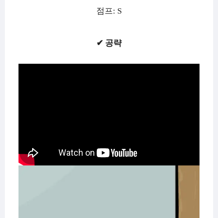
점프: S
✔ 공략