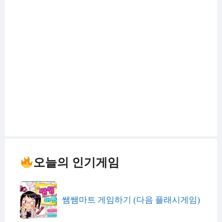
오늘의 인기게임
쌤쌤마트 게임하기 (다음 플래시게임)