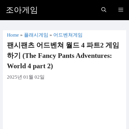
컨
조아게임
Me
텐
츠
로
Home
»
플래시게임
»
어드벤쳐게임
건
팬시팬츠 어드벤쳐 월드 4 파트2 게임
너
하기 (The Fancy Pants Adventures:
뛰
World 4 part 2)
기
2025년 01월 02일