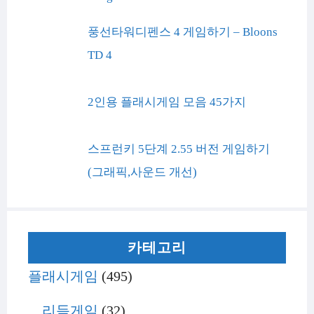
풍선타워디펜스 4 게임하기 – Bloons
TD 4
2인용 플래시게임 모음 45가지
스프런키 5단계 2.55 버전 게임하기
(그래픽,사운드 개선)
카테고리
플래시게임
(495)
리듬게임
(32)