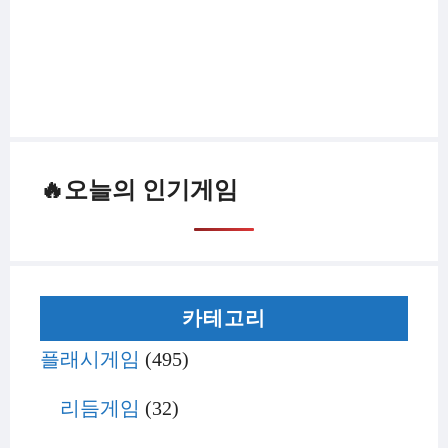
🔥오늘의 인기게임
카테고리
플래시게임
(495)
리듬게임
(32)