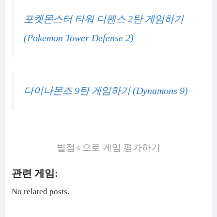
포켓몬스터 타워 디펜스 2탄 게임하기
(Pokemon Tower Defense 2)
다이나몬즈 9탄 게임하기 (Dynamons 9)
별점⭐으로 게임 평가하기
관련 게임:
No related posts.