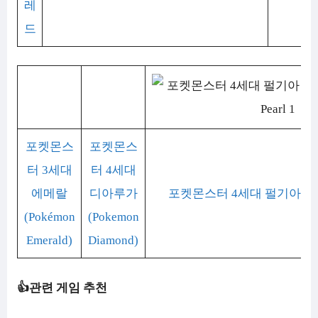
레
드
포켓몬스
포켓몬스
터 3세대
터 4세대
에메랄
디아루가
포켓몬스터 4세대 펄기아 (Poké
(Pokémon
(Pokemon
Emerald)
Diamond)
👍관련 게임 추천