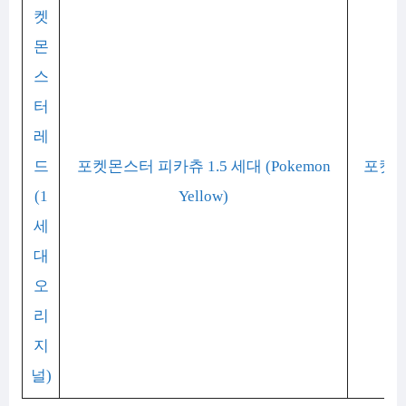
켓
몬
스
터
레
드
포켓몬스터 피카츄 1.5 세대 (Pokemon
포켓몬스
(1
Yellow)
세
대
오
리
지
널)