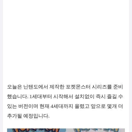
오늘은 닌텐도에서 제작한 포켓몬스터 시리즈를 준비
했습니다. 1세대부터 시작해서 설치없이 즉시 즐길 수
있는 버전이며 현재 4세대까지 올렸고 앞으로 몇개 더
추가될 예정입니다.