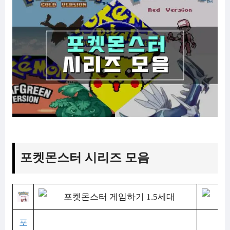
포켓몬스터 시리즈 모음
포