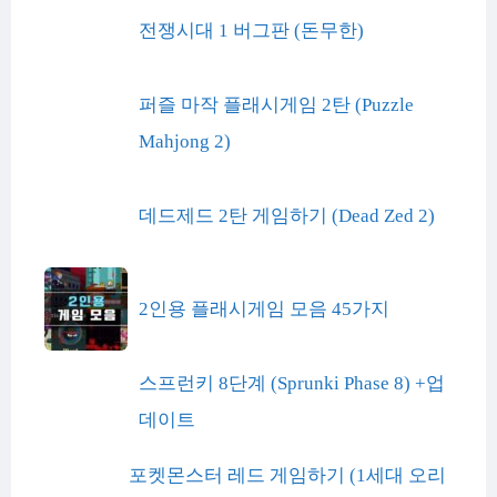
전쟁시대 1 버그판 (돈무한)
퍼즐 마작 플래시게임 2탄 (Puzzle
Mahjong 2)
데드제드 2탄 게임하기 (Dead Zed 2)
2인용 플래시게임 모음 45가지
스프런키 8단계 (Sprunki Phase 8) +업
데이트
포켓몬스터 레드 게임하기 (1세대 오리