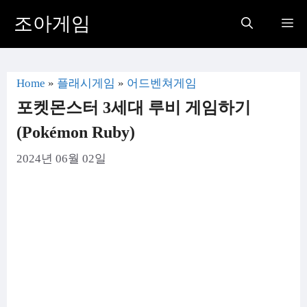
컨
조아게임
Me
텐
츠
로
Home
»
플래시게임
»
어드벤쳐게임
건
포켓몬스터 3세대 루비 게임하기
너
(Pokémon Ruby)
뛰
2024년 06월 02일
기