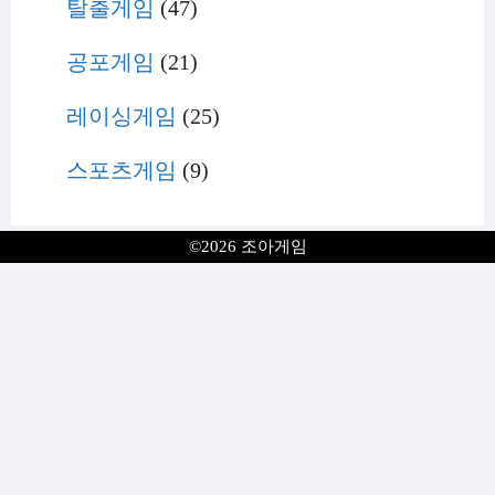
탈출게임
(47)
공포게임
(21)
레이싱게임
(25)
스포츠게임
(9)
©2026 조아게임