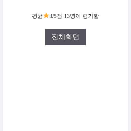
평균
3/5점·13명이 평가함
전체화면