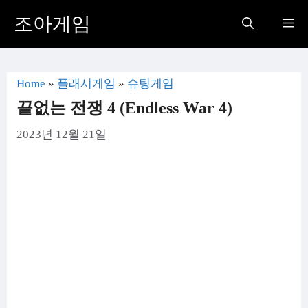
컨
조아게임
Me
텐
츠
로
Home
»
플래시게임
»
슈팅게임
건
끝없는 전쟁 4 (Endless War 4)
너
2023년 12월 21일
뛰
기