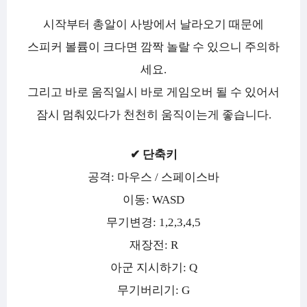
시작부터 총알이 사방에서 날라오기 때문에
스피커 볼륨이 크다면 깜짝 놀랄 수 있으니 주의하
세요.
그리고 바로 움직일시 바로 게임오버 될 수 있어서
잠시 멈춰있다가 천천히 움직이는게 좋습니다.
✔ 단축키
공격: 마우스 / 스페이스바
이동: WASD
무기변경: 1,2,3,4,5
재장전: R
아군 지시하기: Q
무기버리기: G