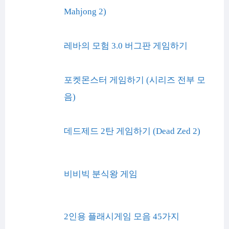
Mahjong 2)
레바의 모험 3.0 버그판 게임하기
포켓몬스터 게임하기 (시리즈 전부 모
음)
데드제드 2탄 게임하기 (Dead Zed 2)
비비빅 분식왕 게임
2인용 플래시게임 모음 45가지