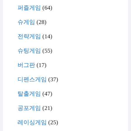
퍼즐게임
(64)
슈게임
(28)
전략게임
(14)
슈팅게임
(55)
버그판
(17)
디펜스게임
(37)
탈출게임
(47)
공포게임
(21)
레이싱게임
(25)