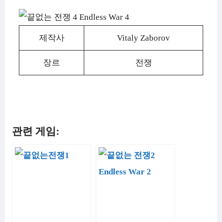
제작사
Vitaly Zaborov
장르
전쟁
관련 게임: