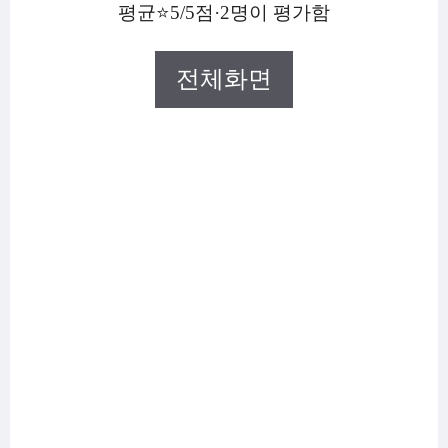
평균⭐5/5점·2명이 평가함
전체화면