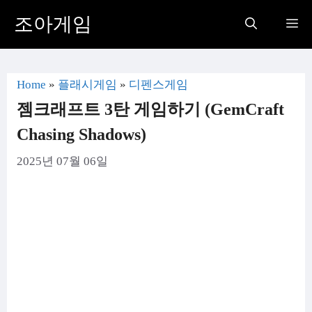
컨
조아게임
Me
텐
츠
로
Home
»
플래시게임
»
디펜스게임
건
젬크래프트 3탄 게임하기 (GemCraft
너
Chasing Shadows)
뛰
2025년 07월 06일
기