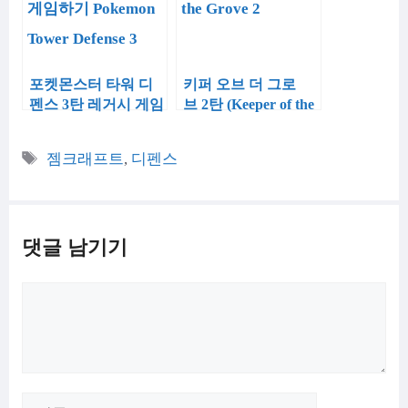
포켓몬스터 타워 디
키퍼 오브 더 그로
펜스 3탄 레거시 게임
브 2탄 (Keeper of the
하기 (Pokemon
Grove 2)
Tower Defense 3)
태
젬크래프트
,
디펜스
그
댓글 남기기
댓
글
이