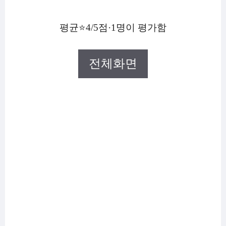
평균⭐4/5점·1명이 평가함
전체화면