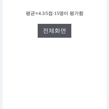
평균⭐4.3/5점·15명이 평가함
전체화면