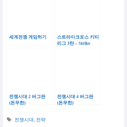
세계전쟁 게임하기
스트라이크포스 키티
리그 3탄 – Strike
Force Kitty League
전쟁시대 2 버그판
전쟁시대 4 버그판
(돈무한)
(돈무한)
태
전쟁시대
,
전략
그