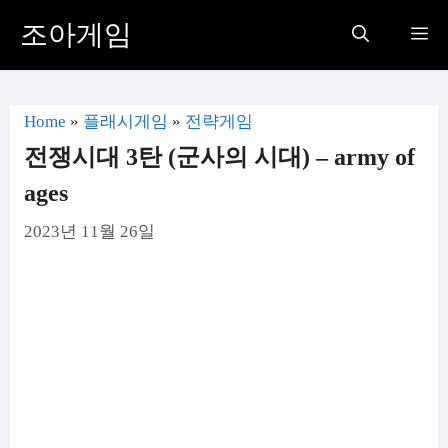
컨
조아게임
Me
텐
츠
로
Home
»
플래시게임
»
전략게임
건
전쟁시대 3탄 (군사의 시대) – army of
너
ages
뛰
2023년 11월 26일
기