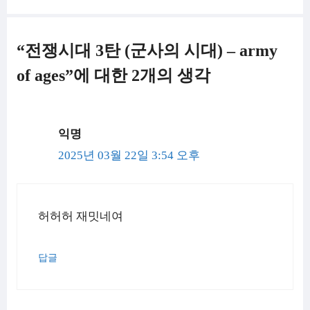
“전쟁시대 3탄 (군사의 시대) – army
of ages”에 대한 2개의 생각
익명
2025년 03월 22일 3:54 오후
허허허 재밋네여
답글