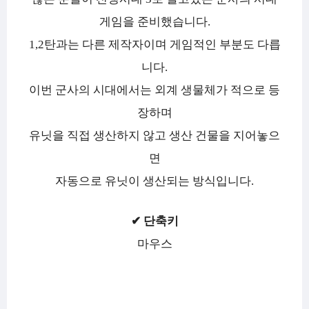
게임을 준비했습니다.
1,2탄과는 다른 제작자이며 게임적인 부분도 다릅
니다.
이번 군사의 시대에서는 외계 생물체가 적으로 등
장하며
유닛을 직접 생산하지 않고 생산 건물을 지어놓으
면
자동으로 유닛이 생산되는 방식입니다.
✔ 단축키
마우스