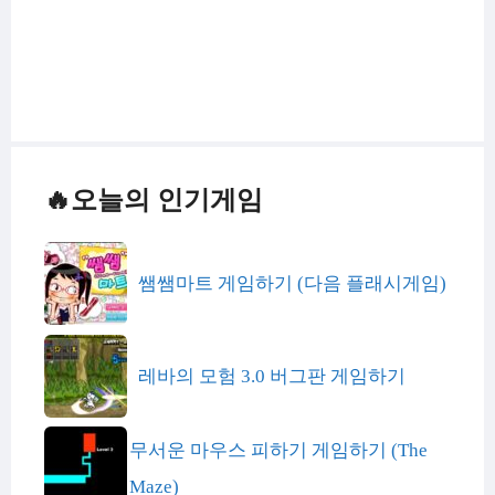
🔥오늘의 인기게임
쌤쌤마트 게임하기 (다음 플래시게임)
레바의 모험 3.0 버그판 게임하기
무서운 마우스 피하기 게임하기 (The
Maze)