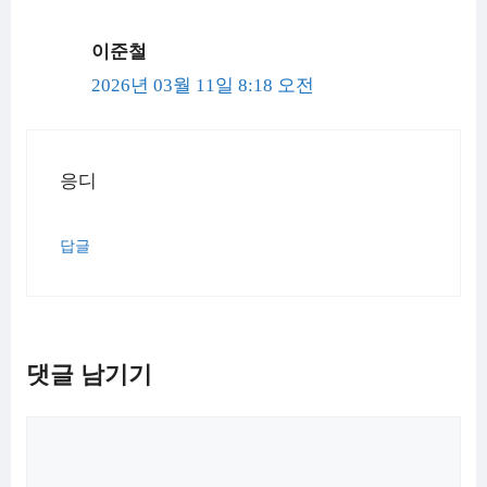
이준철
2026년 03월 11일 8:18 오전
응디
답글
댓글 남기기
댓
글