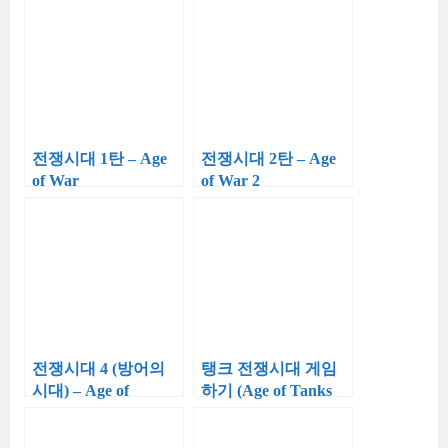
전쟁시대 1탄 – Age
전쟁시대 2탄 – Age
of War
of War 2
전쟁시대 4 (방어의
탱크 전쟁시대 게임
시대) – Age of
하기 (Age of Tanks
Defense
Warriors: TD War)