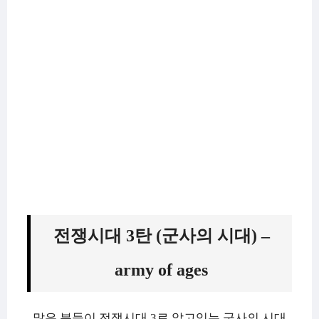
전쟁시대 3탄 (군사의 시대) –
army of ages
많은 분들이 전쟁시대 3로 알고있는 군사의 시대