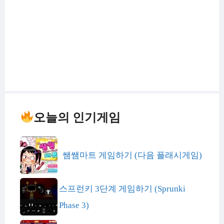
오늘의 인기게임
쌤쌤마트 게임하기 (다음 플래시게임)
스프런키 3단계 게임하기 (Sprunki
Phase 3)