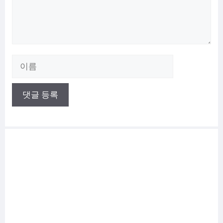
댓
글
이
름