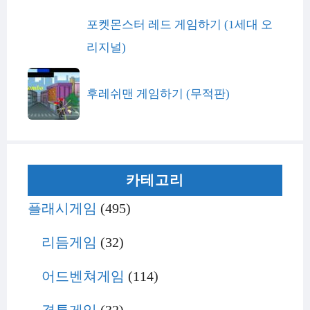
포켓몬스터 레드 게임하기 (1세대 오
리지널)
후레쉬맨 게임하기 (무적판)
카테고리
플래시게임
(495)
리듬게임
(32)
어드벤쳐게임
(114)
격투게임
(32)