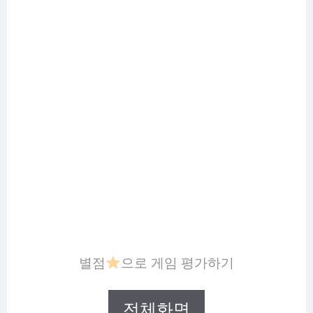
별점
으로 게임 평가하기
전체화면