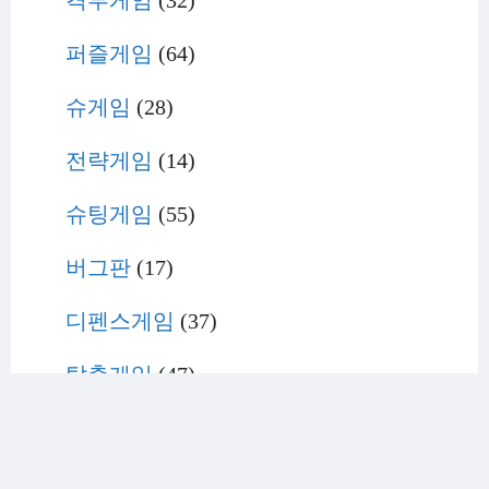
퍼즐게임
(64)
슈게임
(28)
전략게임
(14)
슈팅게임
(55)
버그판
(17)
디펜스게임
(37)
탈출게임
(47)
공포게임
(21)
레이싱게임
(25)