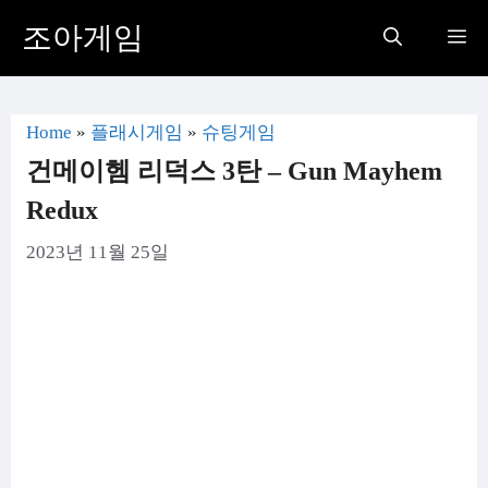
컨
조아게임
Me
텐
츠
로
Home
»
플래시게임
»
슈팅게임
건
건메이헴 리덕스 3탄 – Gun Mayhem
너
Redux
뛰
2023년 11월 25일
기