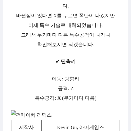
다.
바뀐점이 있다면 X를 누르면 폭탄이 나갔지만
이제 특수 기술로 대체되었습니다.
그래서 무기마다 다른 특수공격이 나가니
확인해보시면 되겠습니다.
✔ 단축키
이동: 방향키
공격: Z
특수공격: X (무기마다 다름)
제작사
Kevin Gu, 아머게임즈