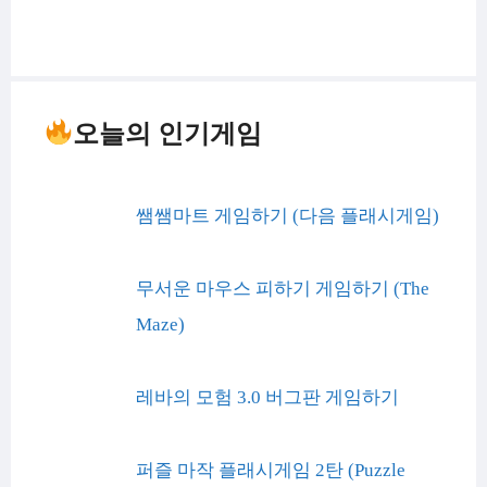
오늘의 인기게임
쌤쌤마트 게임하기 (다음 플래시게임)
무서운 마우스 피하기 게임하기 (The
Maze)
레바의 모험 3.0 버그판 게임하기
퍼즐 마작 플래시게임 2탄 (Puzzle