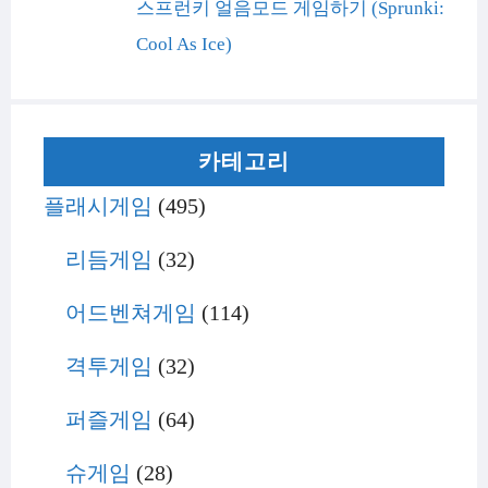
스프런키 얼음모드 게임하기 (Sprunki:
Cool As Ice)
카테고리
플래시게임
(495)
리듬게임
(32)
어드벤쳐게임
(114)
격투게임
(32)
퍼즐게임
(64)
슈게임
(28)