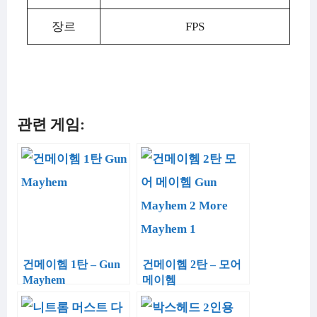
장르
FPS
관련 게임:
건메이헴 1탄 – Gun
건메이헴 2탄 – 모어
Mayhem
메이헴