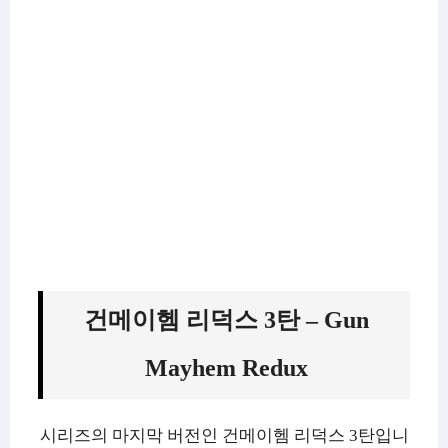
건메이헴 리덕스 3탄 – Gun
Mayhem Redux
시리즈의 마지막 버전인 건메이헴 리덕스 3탄입니