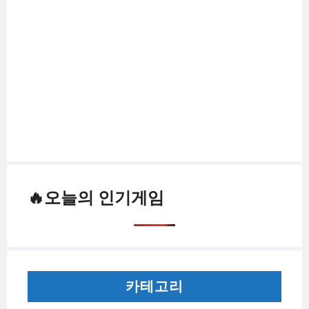
🔥오늘의 인기게임
카테고리