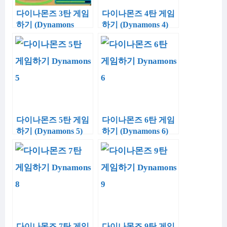
다이나몬즈 3탄 게임
다이나몬즈 4탄 게임
하기 (Dynamons
하기 (Dynamons 4)
World)
다이나몬즈 5탄 게임
다이나몬즈 6탄 게임
하기 (Dynamons 5)
하기 (Dynamons 6)
다이나몬즈 7탄 게임
다이나몬즈 9탄 게임