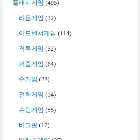
플래시게임
(495)
리듬게임
(32)
어드벤쳐게임
(114)
격투게임
(32)
퍼즐게임
(64)
슈게임
(28)
전략게임
(14)
슈팅게임
(55)
버그판
(17)