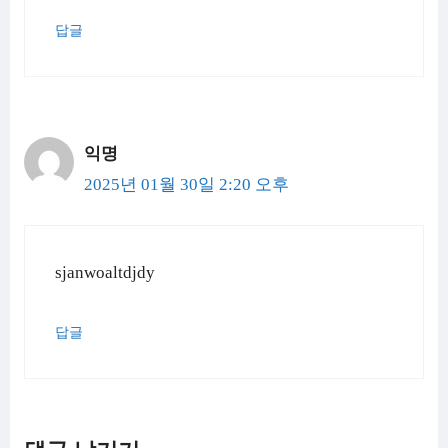
답글
익명
2025년 01월 30일 2:20 오후
sjanwoaltdjdy
답글