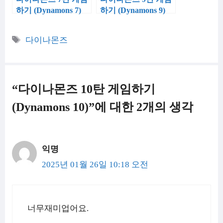
하기 (Dynamons 7)
하기 (Dynamons 9)
태
다이나몬즈
그
“다이나몬즈 10탄 게임하기
(Dynamons 10)”에 대한 2개의 생각
익명
2025년 01월 26일 10:18 오전
너무재미업어요.