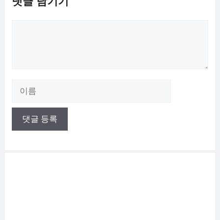
댓글 남기기
댓
글
이
름