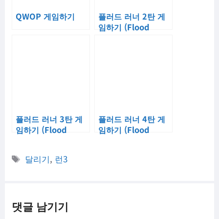
QWOP 게임하기
플러드 러너 2탄 게
임하기 (Flood
Runner 2)
플러드 러너 3탄 게
플러드 러너 4탄 게
임하기 (Flood
임하기 (Flood
Runner 3)
Runner 4)
태
달리기
,
런3
그
댓글 남기기