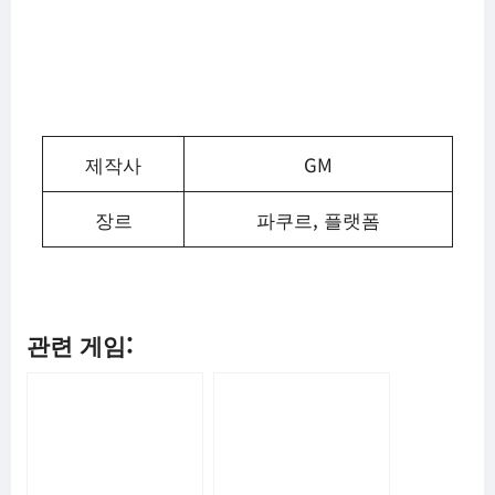
제작사
GM
장르
파쿠르, 플랫폼
관련 게임: