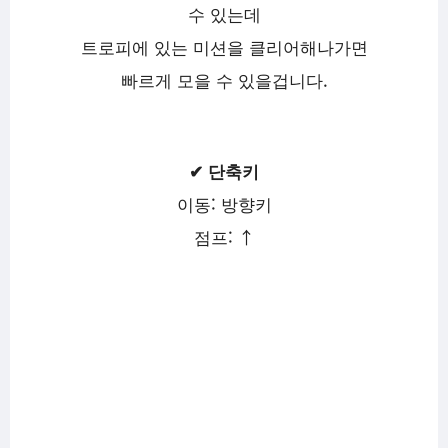
수 있는데
트로피에 있는 미션을 클리어해나가면
빠르게 모을 수 있을겁니다.
✔ 단축키
이동: 방향키
점프: ↑