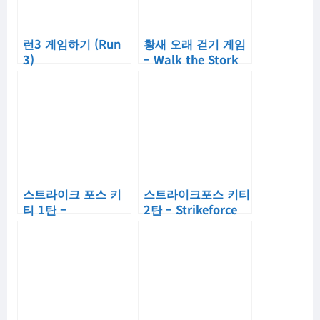
런3 게임하기 (Run
황새 오래 걷기 게임
3)
– Walk the Stork
스트라이크 포스 키
스트라이크포스 키티
티 1탄 –
2탄 – Strikeforce
Strikeforce Kitty
Kitty 2