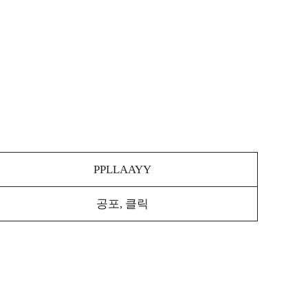
PPLLAAYY
공포, 클릭