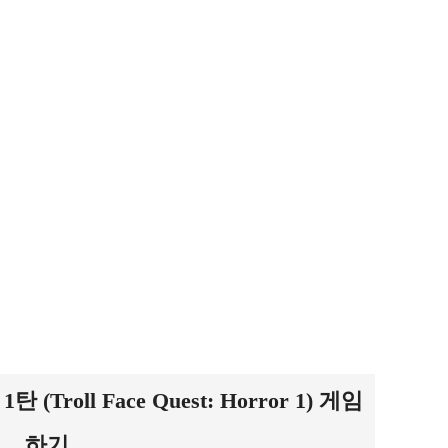
roll Face Quest: Horror 1) 게임
하기