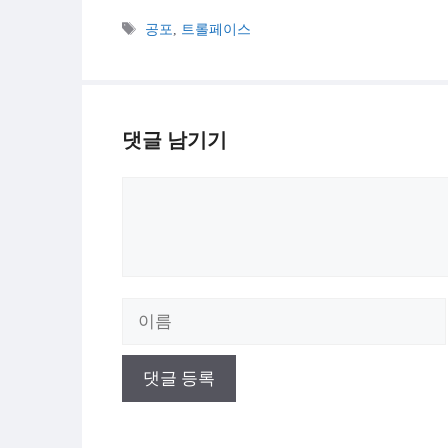
Hansel 2)
스카)
태
공포
,
트롤페이스
그
댓글 남기기
댓
글
이
름