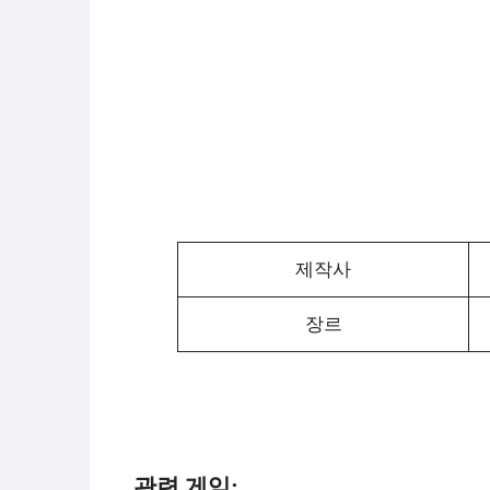
제작사
장르
관련 게임: