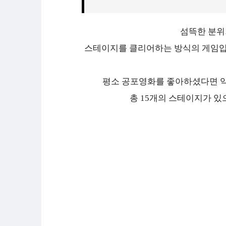
섬뜩한 분위
스테이지를 클리어하는 방식의 게임입
평소 공포영화를 좋아하셨다면 익
총 15개의 스테이지가 