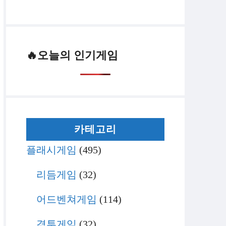
🔥오늘의 인기게임
카테고리
플래시게임
(495)
리듬게임
(32)
어드벤쳐게임
(114)
격투게임
(32)