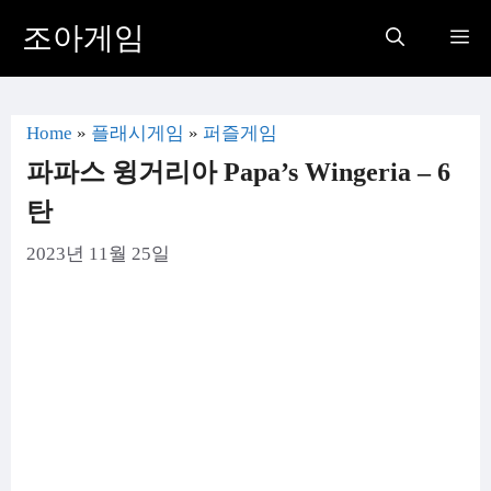
컨
조아게임
Me
텐
츠
로
Home
»
플래시게임
»
퍼즐게임
건
파파스 윙거리아 Papa’s Wingeria – 6
너
탄
뛰
2023년 11월 25일
기