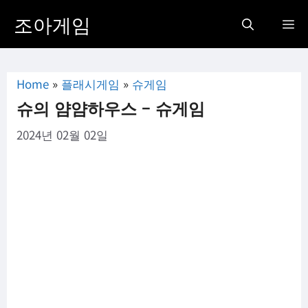
컨
조아게임
M
텐
츠
로
Home
»
플래시게임
»
슈게임
건
슈의 얌얌하우스 – 슈게임
너
2024년 02월 02일
뛰
기