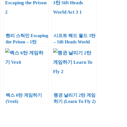
헨리 스틱민 Escaping
시프트 헤드 월드 3탄
the Prison – 1탄
– Sift Heads World
Act 3
벡스 6탄 게임하기
펭귄 날리기 2탄 게임
(Vex6)
하기 (Learn To Fly 2)