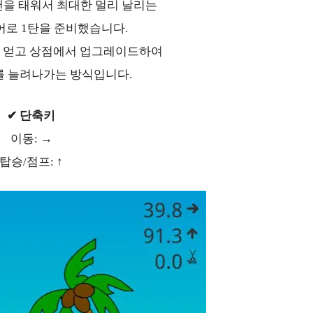
을 태워서 최대한 멀리 날리는
로 1탄을 준비했습니다.
을 얻고 상점에서 업그레이드하여
를 늘려나가는 방식입니다.
✔ 단축키
이동: →
탑승/점프: ↑