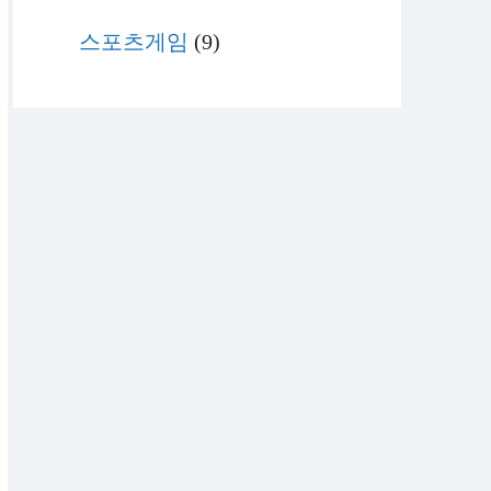
스포츠게임
(9)