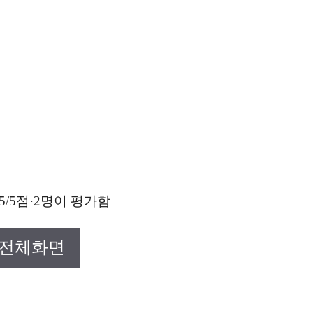
5/5점·2명이 평가함
전체화면