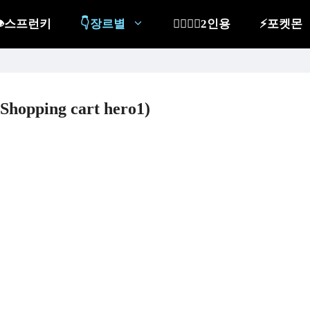
👁스프런키
👇장르별
👨‍❤️‍💋‍👨2인용
⚡포켓몬
ing cart hero1)