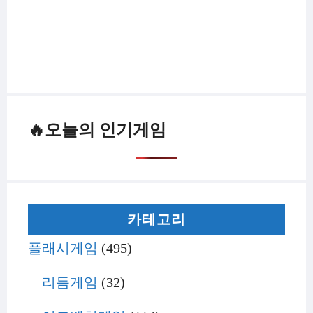
🔥오늘의 인기게임
카테고리
플래시게임
(495)
리듬게임
(32)