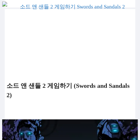
소드 앤 샌들 2 게임하기 (Swords and Sandals
2)